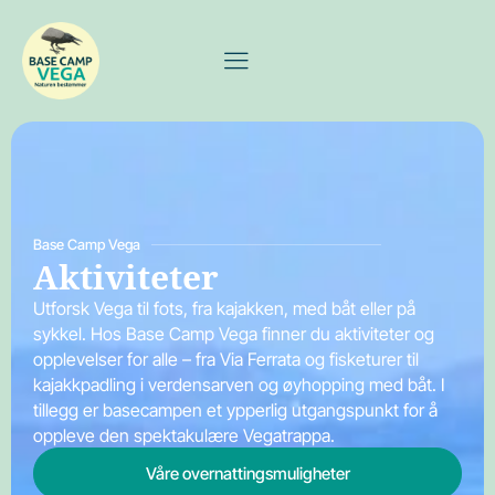
Base Camp Vega
Aktiviteter
Utforsk Vega til fots, fra kajakken, med båt eller på
sykkel. Hos Base Camp Vega finner du aktiviteter og
opplevelser for alle – fra Via Ferrata og fisketurer til
kajakkpadling i verdensarven og øyhopping med båt. I
tillegg er basecampen et ypperlig utgangspunkt for å
oppleve den spektakulære Vegatrappa.
Våre overnattingsmuligheter