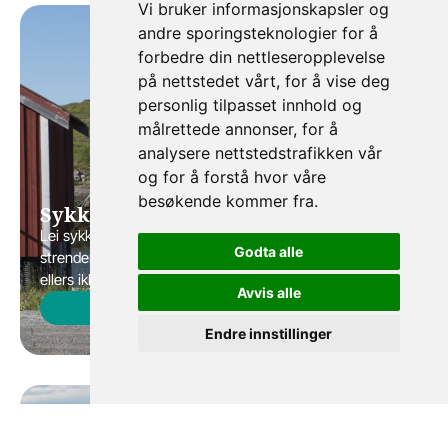
Vi bruker informasjonskapsler og
andre sporingsteknologier for å
forbedre din nettleseropplevelse
på nettstedet vårt, for å vise deg
personlig tilpasset innhold og
målrettede annonser, for å
analysere nettstedstrafikken vår
og for å forstå hvor våre
besøkende kommer fra.
Sykkel
Lei sykkel og opplev Vega i ditt eget tempo. Utforsk
Godta alle
strender, gårder og kystkultur via småveier og stier du
ellers ikke ville funnet.
Avvis alle
Les mer
Endre innstillinger