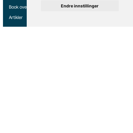
Endre innstillinger
Book overnatting
Artikler
Aktiviteter
Klatring via Ferrata
Kajakk
Kajakkturer
Fisketurer
Sykkel
Utleiebåt
Vegatrappa