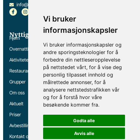
info@basecampvega.no
Vi bruker
informasjonskapsler
Nyttige linker
Hjem
Vi bruker informasjonskapsler og
Overnatting
andre sporingsteknologier for å
forbedre din nettleseropplevelse
Aktiviteter
på nettstedet vårt, for å vise deg
Restaurant
personlig tilpasset innhold og
Grupper
målrettede annonser, for å
analysere nettstedstrafikken vår
Om oss
og for å forstå hvor våre
Aktuelt
besøkende kommer fra.
Priser
Godta alle
Avbestillingsregler
Avvis alle
Kontakt oss