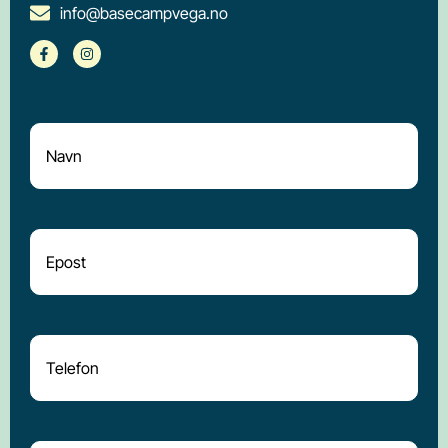
info@basecampvega.no
Navn
*
E-
post
*
Telefon
Melding
*