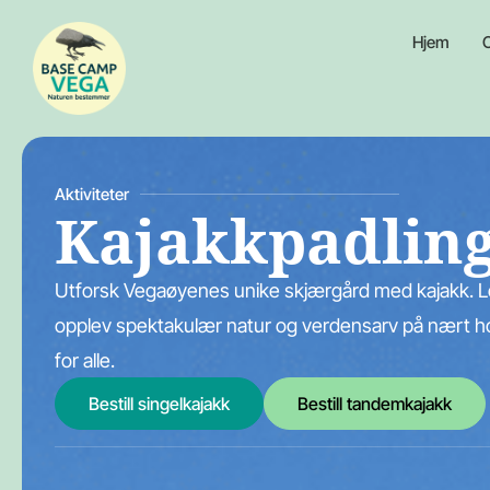
Hjem
Aktiviteter
Kajakkpadling
Utforsk Vegaøyenes unike skjærgård med kajakk. Le
opplev spektakulær natur og verdensarv på nært hold
for alle.
Bestill singelkajakk
Bestill tandemkajakk