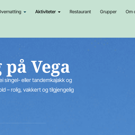
Overnatting
Aktiviteter
Restaurant
Grupper
Om 
 på Vega
i singel- eller tandemkajakk og
 – rolig, vakkert og tilgjengelig