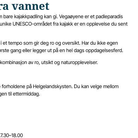
ra vannet
om bare kajakkpadling kan gi. Vegaøyene er et padleparadis
e unike UNESCO-området fra kajakk er en opplevelse du sent
i et tempo som gir deg ro og oversikt. Har du ikke egen
første gang eller legger ut på en hel dags oppdagelsesferd.
kombinasjon av ro, utsikt og naturopplevelser.
e forholdene på Helgelandskysten. Du kan velge mellom
gen til ettermiddag.
17.30–18.00