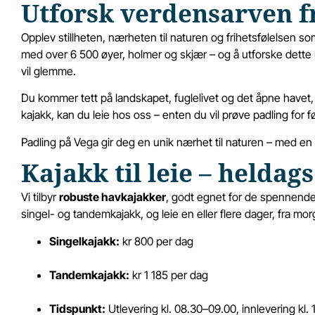
Utforsk verdensarven f
Opplev stillheten, nærheten til naturen og frihetsfølelsen s
med over 6 500 øyer, holmer og skjær – og å utforske dett
vil glemme.
Du kommer tett på landskapet, fuglelivet og det åpne havet, 
kajakk, kan du leie hos oss – enten du vil prøve padling for 
Padling på Vega gir deg en unik nærhet til naturen – med en 
Kajakk til leie – heldags
Vi tilbyr
robuste havkajakker
, godt egnet for de spennend
singel- og tandemkajakk, og leie en eller flere dager, fra mor
Singelkajakk:
kr 800 per dag
Tandemkajakk:
kr 1 185 per dag
Tidspunkt:
Utlevering kl. 08.30–09.00, innlevering kl. 