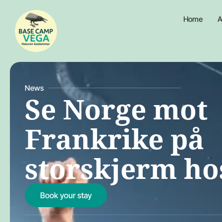
Home
A
News
Se Norge mot
Frankrike på
storskjerm ho
Book your stay