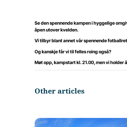
Se den spennende kampen i hyggelige omgiv
åpen utover kvelden.
Vi tilbyr blant annet vår spennende fotballre
Og kanskje får vi til felles roing også?
Møt opp, kampstart kl. 21.00, men vi holder å
Other articles