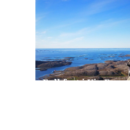
Full fart i Via Ferr
Prøv deg på Vega flotteste utfordring!
Read more