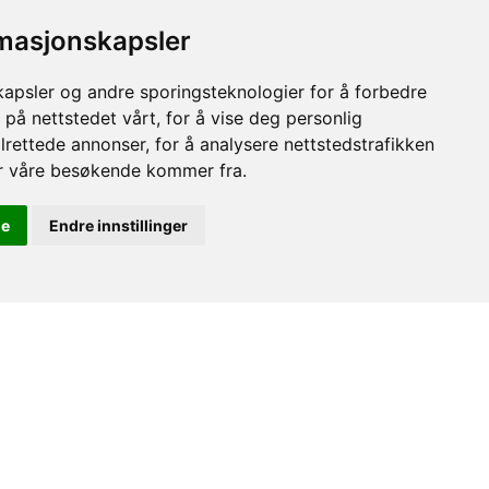
rmasjonskapsler
kapsler og andre sporingsteknologier for å forbedre
 på nettstedet vårt, for å vise deg personlig
lrettede annonser, for å analysere nettstedstrafikken
or våre besøkende kommer fra.
le
Endre innstillinger
ega er åpen for
 i 2026
estaurant – alt på et sted!