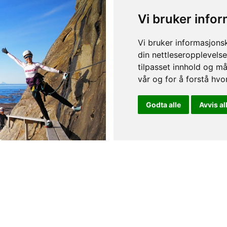
Vi bruker info
Vi bruker informasjons
din nettleseropplevelse
tilpasset innhold og må
vår og for å forstå hv
Godta alle
Avvis al
ataen
Base Camp V
bestillinger
Overnatting, aktiviteter og r
Read more