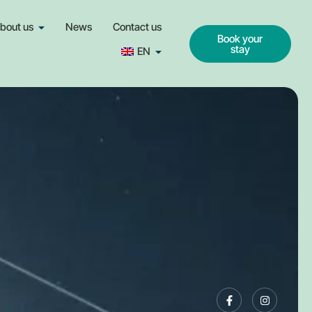
bout us
News
Contact us
Book your
stay
EN